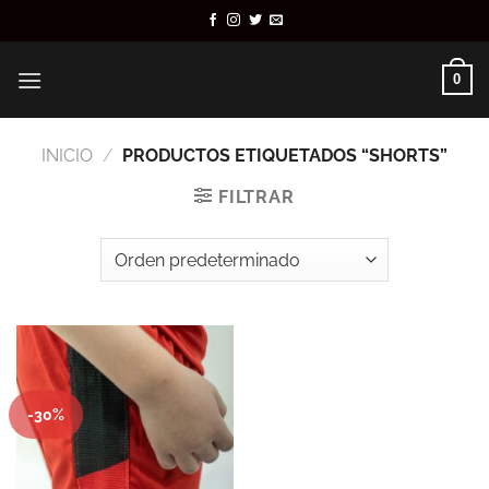
Saltar
al
contenido
0
INICIO
/
PRODUCTOS ETIQUETADOS “SHORTS”
FILTRAR
-30%