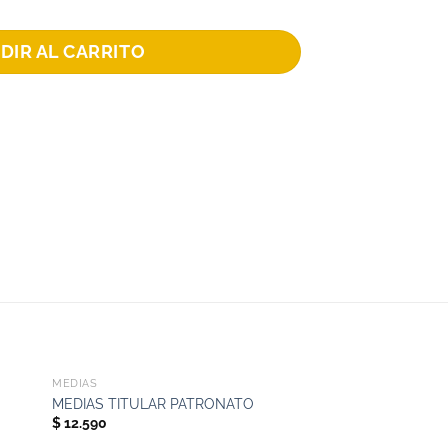
DIR AL CARRITO
+
+
MEDIAS
HOMBRE
SHORT ALTERNAT
MEDIAS TITULAR PATRONATO
2024
$
12.590
El
El
$
35.900
$
25.130
-30%