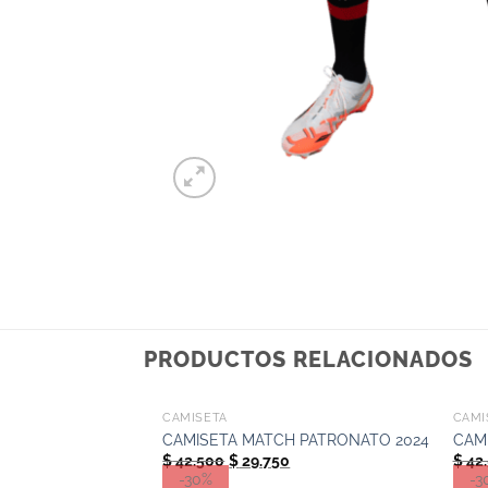
PRODUCTOS RELACIONADOS
+
+
CAMISETA
CAMI
CAMISETA MATCH PATRONATO 2024
CAM
El
El
$
42.500
$
29.750
$
42
precio
precio
-30%
-3