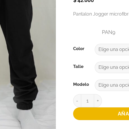
$
42.000
Pantalon Jogger microfibr
PAN9
Color
Talle
Modelo
PANTALON GROOT PATR
AÑA