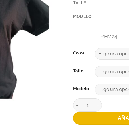
TALLE
MODELO
REM24
Color
Talle
Modelo
REMERA AXFIU ALGODO
AÑA