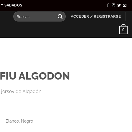
S Y SABADOS
Buscar
ACCEDER / REGISTRARSE
por:
0
XFIU ALGODON
 jersey de Algodón
Blanco, Negro