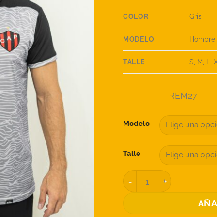
COLOR
Gris
MODELO
Hombre
TALLE
S, M, L,
REM27
Modelo
Talle
REMERA ROCKET SUBLI
AÑA