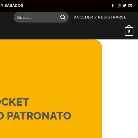
S Y SABADOS
Buscar
ACCEDER / REGISTRARSE
por:
0
OCKET
O PATRONATO