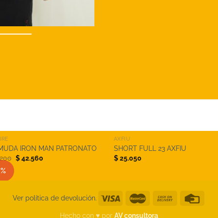
+
BRE
AXFIU
MUDA IRON MAN PATRONATO
SHORT FULL 23 AXFIU
El
El
.200
$
42.560
$
25.050
precio
precio
0%
original
actual
era:
es:
$ 53.200.
$ 42.560.
Ver política de devolución.
Hecho con ♥︎ por
AV consultora