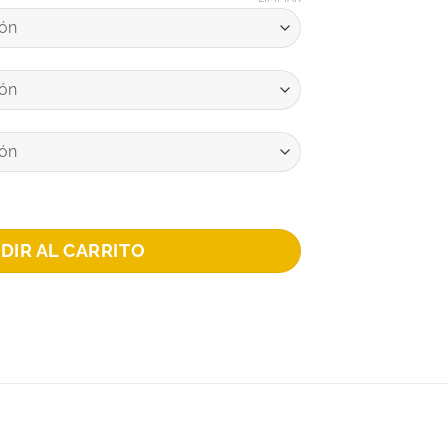
O cantidad
DIR AL CARRITO
+
+