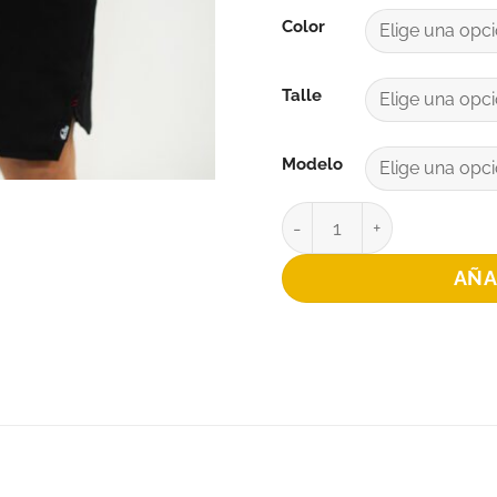
Color
Talle
Modelo
SHORT HULK PATRONAT
AÑA
+