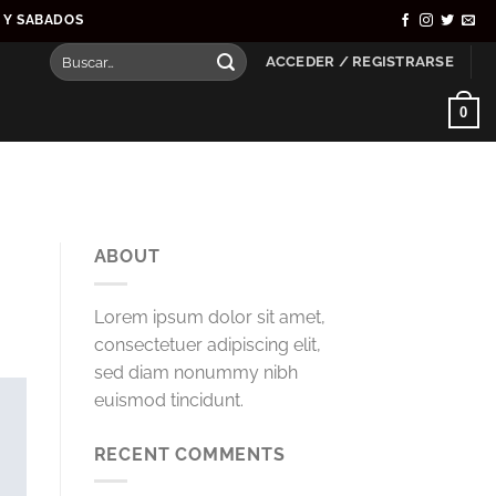
S Y SABADOS
Buscar
ACCEDER / REGISTRARSE
por:
0
ABOUT
Lorem ipsum dolor sit amet,
consectetuer adipiscing elit,
sed diam nonummy nibh
euismod tincidunt.
RECENT COMMENTS