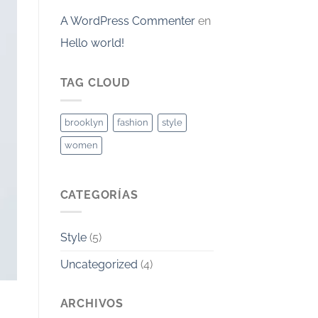
A WordPress Commenter
en
Hello world!
TAG CLOUD
brooklyn
fashion
style
women
CATEGORÍAS
Style
(5)
Uncategorized
(4)
ARCHIVOS