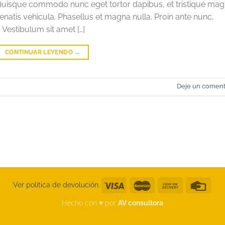
ibh. Quisque commodo nunc eget tortor dapibus, et tristique ma
enatis vehicula. Phasellus et magna nulla. Proin ante nunc,
. Vestibulum sit amet […]
CONTINUAR LEYENDO
→
Deje un coment
Ver política de devolución.
Hecho con ♥︎ por
AV consultora