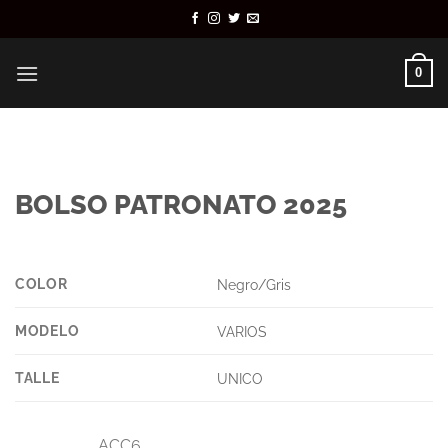
Saltar
al
contenido
0
BOLSO PATRONATO 2025
COLOR
Negro/Gris
MODELO
VARIOS
TALLE
UNICO
ACC6