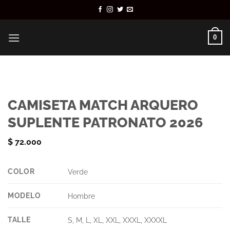
Saltar
al
contenido
0
CAMISETA MATCH ARQUERO
SUPLENTE PATRONATO 2026
$
72.000
COLOR
Verde
MODELO
Hombre
TALLE
S, M, L, XL, XXL, XXXL, XXXXL