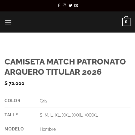
Saltar
al
contenido
0
CAMISETA MATCH PATRONATO
ARQUERO TITULAR 2026
$
72.000
COLOR
Gris
TALLE
S, M, L, XL, XXL, XXXL, XXXXL
MODELO
Hombre