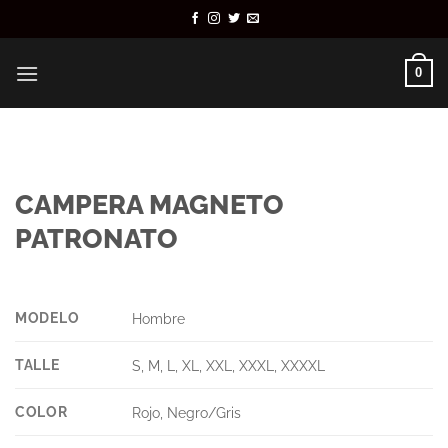
Saltar
al
contenido
0
CAMPERA MAGNETO
PATRONATO
MODELO
Hombre
TALLE
S, M, L, XL, XXL, XXXL, XXXXL
COLOR
Rojo, Negro/Gris