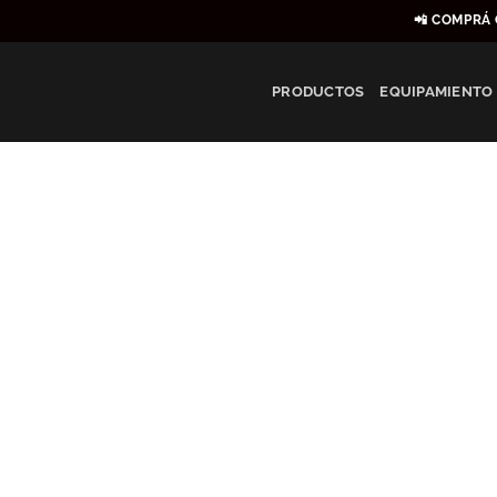
Saltar
📲 COMPRÁ 
al
contenido
PRODUCTOS
EQUIPAMIENTO