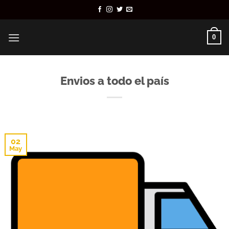
Saltar
al
contenido
0
Envios a todo el país
02
May